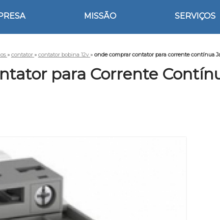
PRESA
MISSÃO
SERVIÇOS
ços
»
contator
»
contator bobina 12v
»
onde comprar contator para corrente contínua J
tator para Corrente Contínu