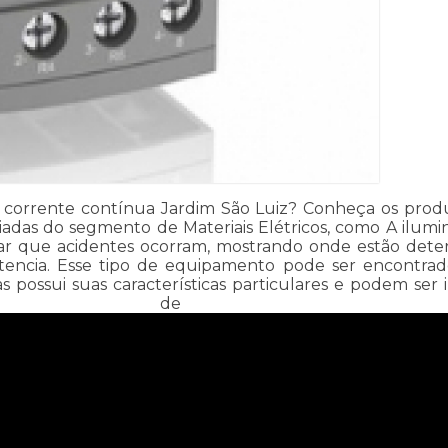
orrente contínua Jardim São Luiz? Conheça os produtos
ariadas do segmento de Materiais Elétricos, como A ilu
ar que acidentes ocorram, mostrando onde estão determ
tencia. Esse tipo de equipamento pode ser encontrado
ossui suas características particulares e podem ser 
 estabele