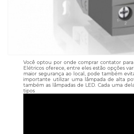
Você optou por onde comprar contator para c
Elétricos oferece, entre eles estão opções v
maior segurança ao local, pode também evit
importante utilizar uma lâmpada de alta po
também as lâmpadas de LED. Cada uma delas p
tipos de