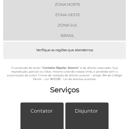
ZONA NORTE
ZONA OESTE
ZONA SUL
BRASIL
Verifique as regiões que atendemos
O conteúdo do texto "
Contator Bipolar Socorro
" é de direito reservado. Sua
reprodução, parcial ou total, mesmo citando nossos links, é proibida sem a
autorização do autor. Crime de violação de direito autoral – artigo 184 do Código
Penal –
Lei 9610/98 - Lei de direitos autorais
.
Serviços
Contator
Disjuntor