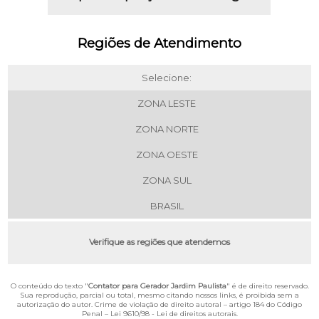
Regiões de Atendimento
Selecione:
ZONA LESTE
ZONA NORTE
ZONA OESTE
ZONA SUL
BRASIL
Verifique as regiões que atendemos
O conteúdo do texto "
Contator para Gerador Jardim Paulista
" é de direito reservado.
Sua reprodução, parcial ou total, mesmo citando nossos links, é proibida sem a
autorização do autor. Crime de violação de direito autoral – artigo 184 do Código
Penal –
Lei 9610/98 - Lei de direitos autorais
.