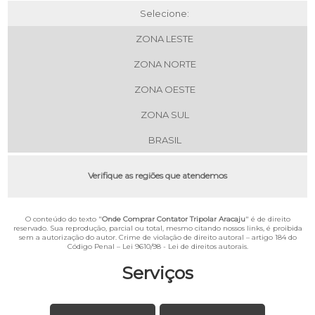
Selecione:
ZONA LESTE
ZONA NORTE
ZONA OESTE
ZONA SUL
BRASIL
Verifique as regiões que atendemos
O conteúdo do texto "
Onde Comprar Contator Tripolar Aracaju
" é de direito
reservado. Sua reprodução, parcial ou total, mesmo citando nossos links, é proibida
sem a autorização do autor. Crime de violação de direito autoral – artigo 184 do
Código Penal –
Lei 9610/98 - Lei de direitos autorais
.
Serviços