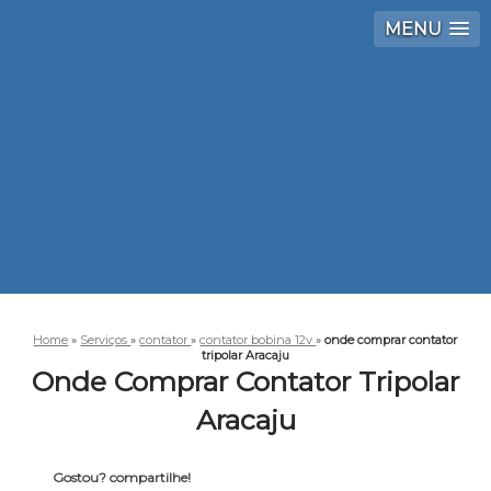
MENU
Home
»
Serviços
»
contator
»
contator bobina 12v
»
onde comprar contator
tripolar Aracaju
Onde Comprar Contator Tripolar
Aracaju
Gostou? compartilhe!