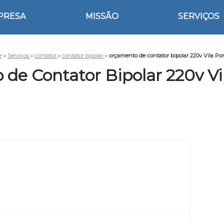
PRESA
MISSÃO
SERVIÇOS
e
»
Serviços
»
contator
»
contator bipolar
»
orçamento de contator bipolar 220v Vila P
de Contator Bipolar 220v V