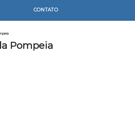
CONTATO
ompeia
ila Pompeia