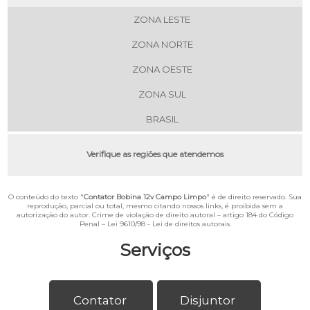
ZONA LESTE
ZONA NORTE
ZONA OESTE
ZONA SUL
BRASIL
Verifique as regiões que atendemos
O conteúdo do texto "
Contator Bobina 12v Campo Limpo
" é de direito reservado. Sua
reprodução, parcial ou total, mesmo citando nossos links, é proibida sem a
autorização do autor. Crime de violação de direito autoral – artigo 184 do Código
Penal –
Lei 9610/98 - Lei de direitos autorais
.
Serviços
Contator
Disjuntor