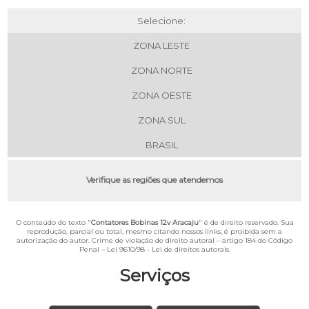
Selecione:
ZONA LESTE
ZONA NORTE
ZONA OESTE
ZONA SUL
BRASIL
Verifique as regiões que atendemos
O conteúdo do texto "
Contatores Bobinas 12v Aracaju
" é de direito reservado. Sua
reprodução, parcial ou total, mesmo citando nossos links, é proibida sem a
autorização do autor. Crime de violação de direito autoral – artigo 184 do Código
Penal –
Lei 9610/98 - Lei de direitos autorais
.
Serviços