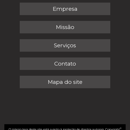
Empresa
Missão
Serviços
Contato
Mapa do site
©
O inteiro teor deste site está sujeito à proteção de direitos autorais. Copyright