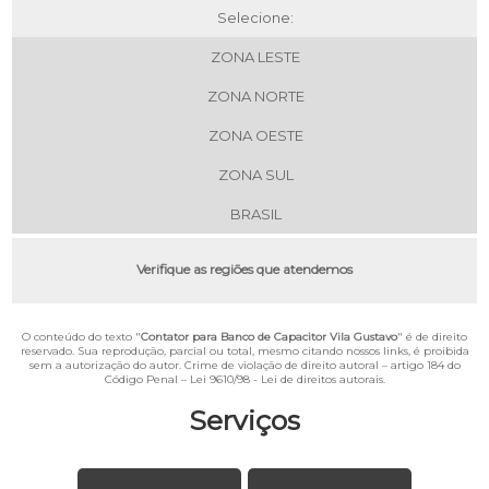
Selecione:
ZONA LESTE
ZONA NORTE
ZONA OESTE
ZONA SUL
BRASIL
Verifique as regiões que atendemos
O conteúdo do texto "
Contator para Banco de Capacitor Vila Gustavo
" é de direito
reservado. Sua reprodução, parcial ou total, mesmo citando nossos links, é proibida
sem a autorização do autor. Crime de violação de direito autoral – artigo 184 do
Código Penal –
Lei 9610/98 - Lei de direitos autorais
.
Serviços