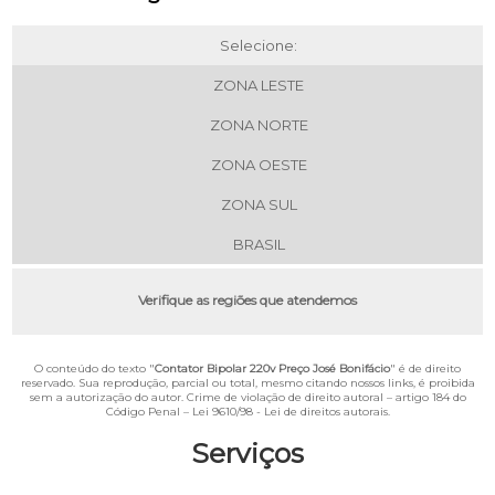
Selecione:
ZONA LESTE
ZONA NORTE
ZONA OESTE
ZONA SUL
BRASIL
Verifique as regiões que atendemos
O conteúdo do texto "
Contator Bipolar 220v Preço José Bonifácio
" é de direito
reservado. Sua reprodução, parcial ou total, mesmo citando nossos links, é proibida
sem a autorização do autor. Crime de violação de direito autoral – artigo 184 do
Código Penal –
Lei 9610/98 - Lei de direitos autorais
.
Serviços