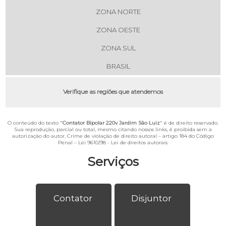
ZONA NORTE
ZONA OESTE
ZONA SUL
BRASIL
Verifique as regiões que atendemos
O conteúdo do texto "
Contator Bipolar 220v Jardim São Luiz
" é de direito reservado.
Sua reprodução, parcial ou total, mesmo citando nossos links, é proibida sem a
autorização do autor. Crime de violação de direito autoral – artigo 184 do Código
Penal –
Lei 9610/98 - Lei de direitos autorais
.
Serviços
Contator
Disjuntor