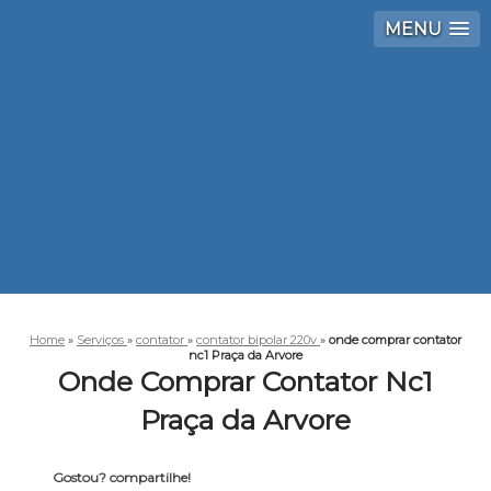
MENU
Home
»
Serviços
»
contator
»
contator bipolar 220v
»
onde comprar contator
nc1 Praça da Arvore
Onde Comprar Contator Nc1
Praça da Arvore
Gostou? compartilhe!