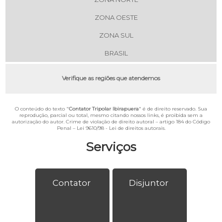
ZONA OESTE
ZONA SUL
BRASIL
Verifique as regiões que atendemos
O conteúdo do texto "
Contator Tripolar Ibirapuera
" é de direito reservado. Sua
reprodução, parcial ou total, mesmo citando nossos links, é proibida sem a
autorização do autor. Crime de violação de direito autoral – artigo 184 do Código
Penal –
Lei 9610/98 - Lei de direitos autorais
.
Serviços
Contator
Disjuntor