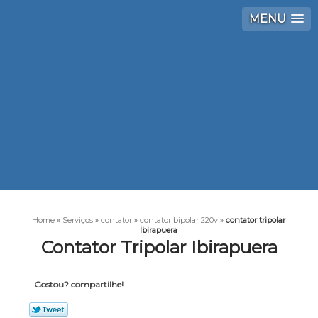
MENU
Home
»
Serviços
»
contator
»
contator bipolar 220v
»
contator tripolar
Ibirapuera
Contator Tripolar Ibirapuera
Gostou? compartilhe!