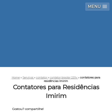
MENU
Home
»
Serviços
»
contator
»
contator bipolar 220v
»
contatores para
residências Imirim
Contatores para Residências
Imirim
Gostou? compartilhe!