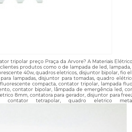
or tripolar preço Praça da Arvore? A Materiais Elétrico
us clientes produtos como o de lampada de led, lampada, c
rescente 40w, quadros eletricos, disjuntor bipolar, fio e
para lampadas, disjuntor para tomadas, quadro elétrico 
fluorescente compacta, contator tripolar, lampada flu
ento, contator bipolar, lâmpada de emergência led, cont
eletrico 8mm, contatora para gerador, disjuntor para freez
v, contator tetrapolar, quadro eletrico me