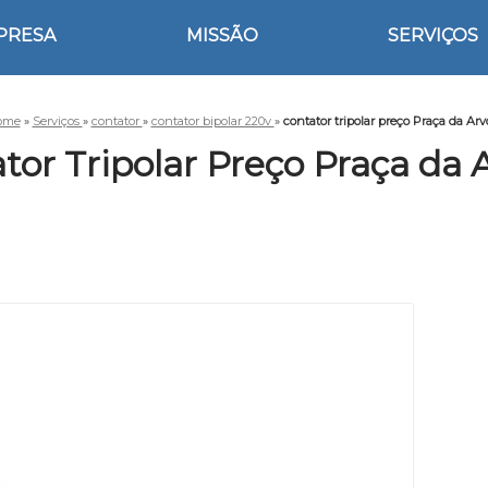
PRESA
MISSÃO
SERVIÇOS
ome
»
Serviços
»
contator
»
contator bipolar 220v
»
contator tripolar preço Praça da Arv
tor Tripolar Preço Praça da 