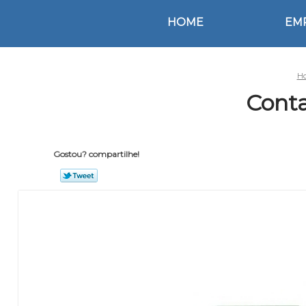
HOME
EM
H
Conta
Gostou? compartilhe!