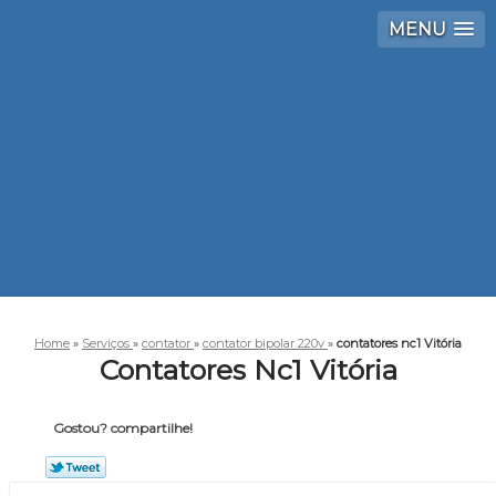
MENU
Home
»
Serviços
»
contator
»
contator bipolar 220v
»
contatores nc1 Vitória
Contatores Nc1 Vitória
Gostou? compartilhe!