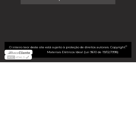
©
O inteiro teor deste site está sujeito à proteção de direitos autorais. Copyright
Materiais Elétricos Ideal (Lei 9610 de 19/02/1998)