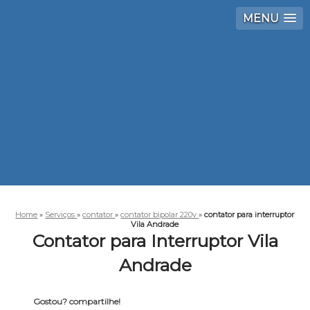
MENU
Home
»
Serviços
»
contator
»
contator bipolar 220v
»
contator para interruptor
Vila Andrade
Contator para Interruptor Vila
Andrade
Gostou? compartilhe!