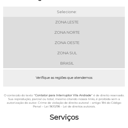
Selecione:
ZONA LESTE
ZONA NORTE
ZONA OESTE
ZONA SUL
BRASIL
Verifique as regiões que atendemos
O conteúdo do texto "
Contator para Interruptor Vila Andrade
" é de direito reservado.
Sua reprodução, parcial ou total, mesmo citando nossos links, é proibida sem a
autorização do autor. Crime de violação de direito autoral – artigo 184 do Código
Penal –
Lei 9610/98 - Lei de direitos autorais
.
Serviços