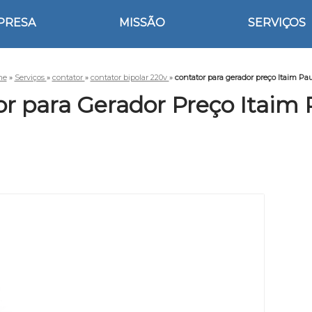
PRESA
MISSÃO
SERVIÇOS
me
»
Serviços
»
contator
»
contator bipolar 220v
»
contator para gerador preço Itaim Pau
r para Gerador Preço Itaim 