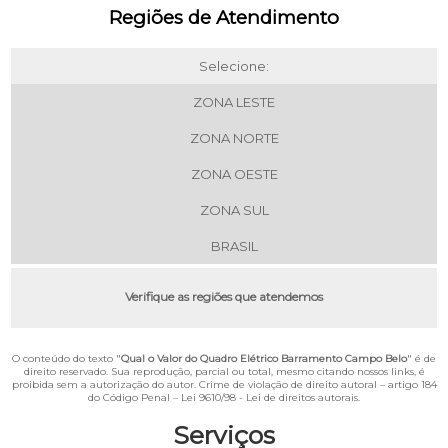
Regiões de Atendimento
Selecione:
ZONA LESTE
ZONA NORTE
ZONA OESTE
ZONA SUL
BRASIL
Verifique as regiões que atendemos
O conteúdo do texto "
Qual o Valor do Quadro Elétrico Barramento Campo Belo
" é de
direito reservado. Sua reprodução, parcial ou total, mesmo citando nossos links, é
proibida sem a autorização do autor. Crime de violação de direito autoral – artigo 184
do Código Penal –
Lei 9610/98 - Lei de direitos autorais
.
Serviços