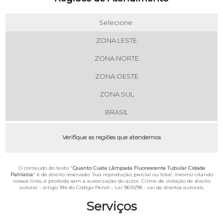
Selecione:
ZONA LESTE
ZONA NORTE
ZONA OESTE
ZONA SUL
BRASIL
Verifique as regiões que atendemos
O conteúdo do texto "
Quanto Custa Lâmpada Fluorescente Tubular Cidade
Patriarca
" é de direito reservado. Sua reprodução, parcial ou total, mesmo citando
nossos links, é proibida sem a autorização do autor. Crime de violação de direito
autoral – artigo 184 do Código Penal –
Lei 9610/98 - Lei de direitos autorais
.
Serviços