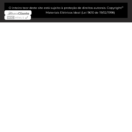
©
O inteiro teor deste site está sujeito à proteção de direitos autorais. Copyright
Materiais Elétricos Ideal (Lei 9610 de 19/02/1998)