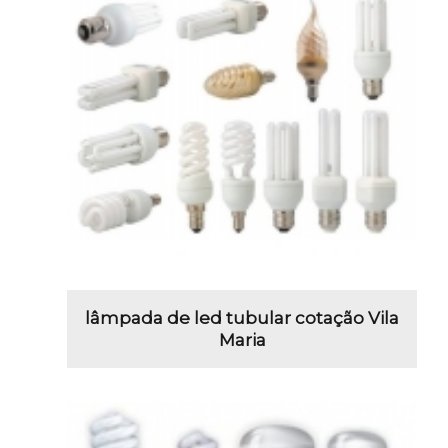
lâmpada de led tubular cotação Vila
Maria