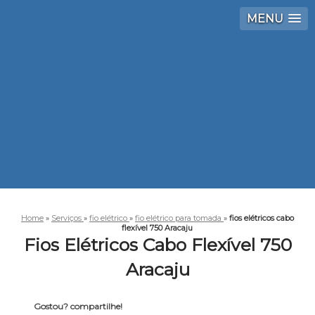
MENU
Home
»
Serviços
»
fio elétrico
»
fio elétrico para tomada
»
fios elétricos cabo
flexível 750 Aracaju
Fios Elétricos Cabo Flexível 750
Aracaju
Gostou? compartilhe!