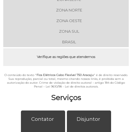
ZONA NORTE
ZONA OESTE
ZONA SUL
BRASIL
Verifique as regiões que atendemos
O conteúdo do texto "
Fios Elétricos Cabo Flexível 750 Aracaju
" é de direito reservado.
Sua reprodução, parcial ou total, mesmo citando nossos links, é proibida sem a
autorização do autor. Crime de violação de direito autoral – artigo 184 do Código
Penal –
Lei 9610/98 - Lei de direitos autorais
.
Serviços
Contator
Disjuntor