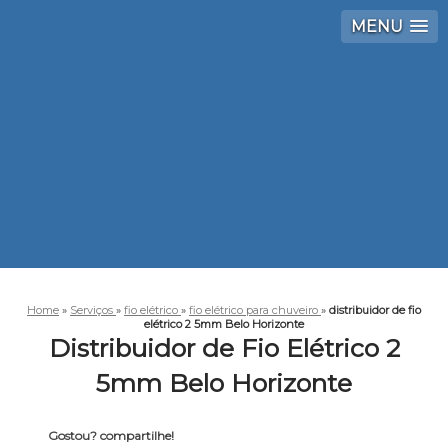
MENU
Home
»
Serviços
»
fio elétrico
»
fio elétrico para chuveiro
»
distribuidor de fio
elétrico 2 5mm Belo Horizonte
Distribuidor de Fio Elétrico 2
5mm Belo Horizonte
Gostou? compartilhe!