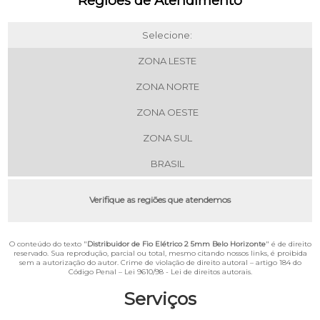
Regiões de Atendimento
Selecione:
ZONA LESTE
ZONA NORTE
ZONA OESTE
ZONA SUL
BRASIL
Verifique as regiões que atendemos
O conteúdo do texto "
Distribuidor de Fio Elétrico 2 5mm Belo Horizonte
" é de direito
reservado. Sua reprodução, parcial ou total, mesmo citando nossos links, é proibida
sem a autorização do autor. Crime de violação de direito autoral – artigo 184 do
Código Penal –
Lei 9610/98 - Lei de direitos autorais
.
Serviços