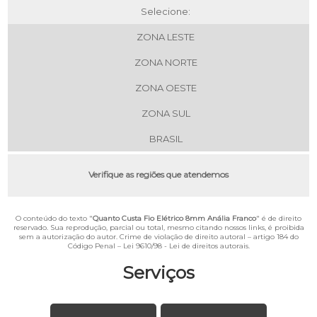
Selecione:
ZONA LESTE
ZONA NORTE
ZONA OESTE
ZONA SUL
BRASIL
Verifique as regiões que atendemos
O conteúdo do texto "
Quanto Custa Fio Elétrico 8mm Anália Franco
" é de direito
reservado. Sua reprodução, parcial ou total, mesmo citando nossos links, é proibida
sem a autorização do autor. Crime de violação de direito autoral – artigo 184 do
Código Penal –
Lei 9610/98 - Lei de direitos autorais
.
Serviços