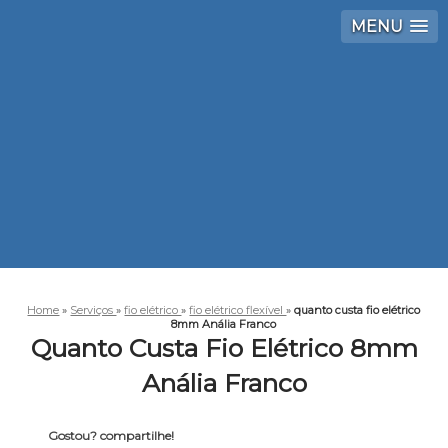
MENU
Home
»
Serviços
»
fio elétrico
»
fio elétrico flexível
»
quanto custa fio elétrico
8mm Anália Franco
Quanto Custa Fio Elétrico 8mm
Anália Franco
Gostou? compartilhe!