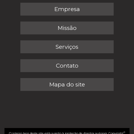
Empresa
Missão
Serviços
Contato
Mapa do site
©
O inteiro teor deste site está sujeito à proteção de direitos autorais. Copyright