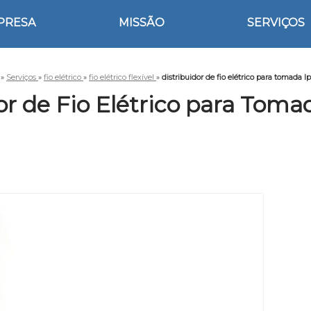
PRESA
MISSÃO
SERVIÇOS
»
Serviços
»
fio elétrico
»
fio elétrico flexível
»
distribuidor de fio elétrico para tomada I
or de Fio Elétrico para Toma