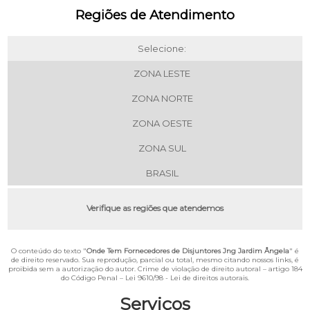
Regiões de Atendimento
Selecione:
ZONA LESTE
ZONA NORTE
ZONA OESTE
ZONA SUL
BRASIL
Verifique as regiões que atendemos
O conteúdo do texto "
Onde Tem Fornecedores de Disjuntores Jng Jardim Ângela
" é
de direito reservado. Sua reprodução, parcial ou total, mesmo citando nossos links, é
proibida sem a autorização do autor. Crime de violação de direito autoral – artigo 184
do Código Penal –
Lei 9610/98 - Lei de direitos autorais
.
Serviços