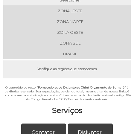
ZONA LESTE
ZONA NORTE
ZONA OESTE
ZONA SUL
BRASIL
Verifique as regiões que atendemos
O conteúdo do texto "
Fornecedores de Disjuntores Chint Orçamento de Sumaré
" é
de direito reservado. Sua reprodução, parcial ou total, mesmo citando nossos links, é
proibida sem a autorização do autor. Crime de violação de direito autoral – artigo 184
do Código Penal –
Lei 9610/98 - Lei de direitos autorais
.
Serviços
Contator
Disjuntor