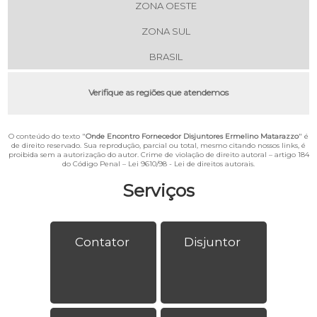
ZONA OESTE
ZONA SUL
BRASIL
Verifique as regiões que atendemos
O conteúdo do texto "
Onde Encontro Fornecedor Disjuntores Ermelino Matarazzo
" é
de direito reservado. Sua reprodução, parcial ou total, mesmo citando nossos links, é
proibida sem a autorização do autor. Crime de violação de direito autoral – artigo 184
do Código Penal –
Lei 9610/98 - Lei de direitos autorais
.
Serviços
Contator
Disjuntor