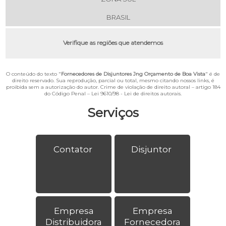
BRASIL
Verifique as regiões que atendemos
O conteúdo do texto "
Fornecedores de Disjuntores Jng Orçamento de Boa Vista
" é de
direito reservado. Sua reprodução, parcial ou total, mesmo citando nossos links, é
proibida sem a autorização do autor. Crime de violação de direito autoral – artigo 184
do Código Penal –
Lei 9610/98 - Lei de direitos autorais
.
Serviços
Contator
Disjuntor
Empresa
Empresa
Distribuidora
Fornecedora