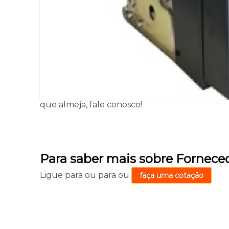
que almeja, fale conosco!
Para saber mais sobre Fornece
Ligue para
ou para
ou
faça uma cotação