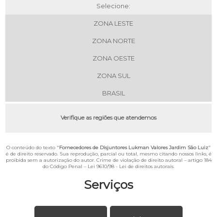
Selecione:
ZONA LESTE
ZONA NORTE
ZONA OESTE
ZONA SUL
BRASIL
Verifique as regiões que atendemos
O conteúdo do texto "
Fornecedores de Disjuntores Lukman Valores Jardim São Luiz
"
é de direito reservado. Sua reprodução, parcial ou total, mesmo citando nossos links, é
proibida sem a autorização do autor. Crime de violação de direito autoral – artigo 184
do Código Penal –
Lei 9610/98 - Lei de direitos autorais
.
Serviços