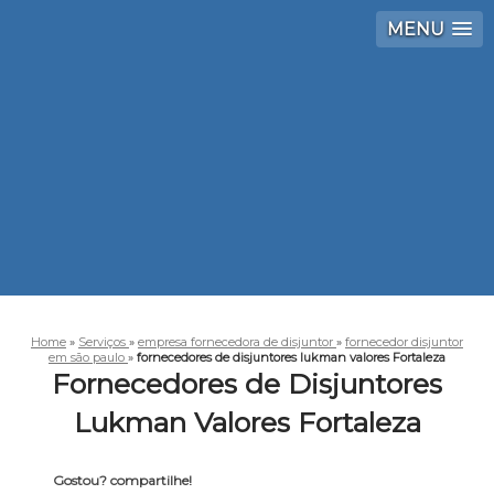
MENU
Home
»
Serviços
»
empresa fornecedora de disjuntor
»
fornecedor disjuntor
em são paulo
»
fornecedores de disjuntores lukman valores Fortaleza
Fornecedores de Disjuntores
Lukman Valores Fortaleza
Gostou? compartilhe!