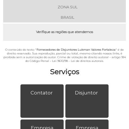
ZONA SUL
BRASIL
Verifique as regiões que atendemos
O conteúdo do texto "
Fornecedores de Disjuntores Lukman Valores Fortaleza
" é de
direito reservado. Sua reprodução, parcial ou total, mesmo citando nossos links, é
proibida sem a autorização do autor. Crime de violação de direito autoral – artigo 184
do Código Penal –
Lei 9610/98 - Lei de direitos autorais
.
Serviços
Contator
Disjuntor
Empresa
Empresa