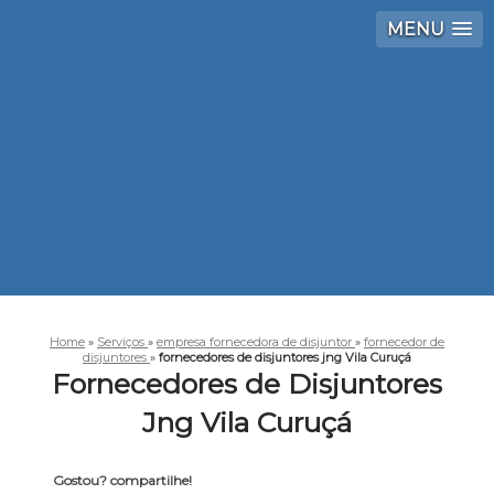
MENU
Home
»
Serviços
»
empresa fornecedora de disjuntor
»
fornecedor de
disjuntores
»
fornecedores de disjuntores jng Vila Curuçá
Fornecedores de Disjuntores
Jng Vila Curuçá
Gostou? compartilhe!