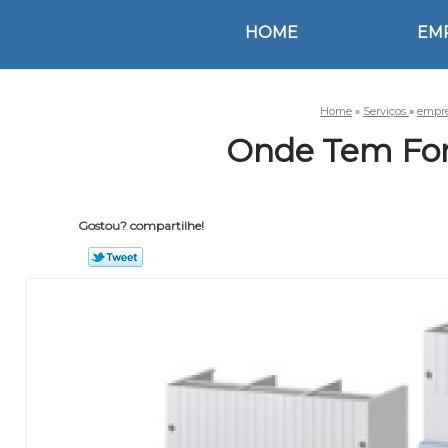
HOME
EM
Home
»
Serviços
»
empre
Onde Tem For
Gostou? compartilhe!