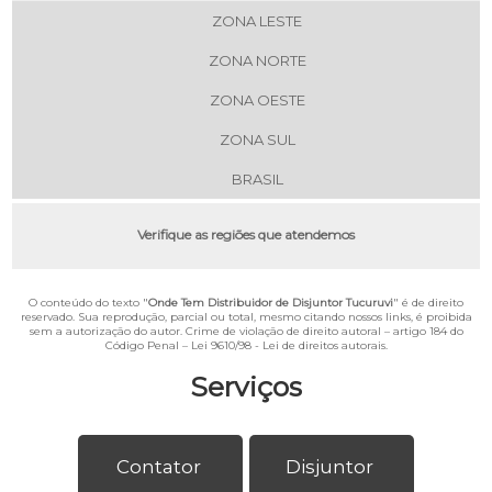
ZONA LESTE
ZONA NORTE
ZONA OESTE
ZONA SUL
BRASIL
Verifique as regiões que atendemos
O conteúdo do texto "
Onde Tem Distribuidor de Disjuntor Tucuruvi
" é de direito
reservado. Sua reprodução, parcial ou total, mesmo citando nossos links, é proibida
sem a autorização do autor. Crime de violação de direito autoral – artigo 184 do
Código Penal –
Lei 9610/98 - Lei de direitos autorais
.
Serviços
Contator
Disjuntor