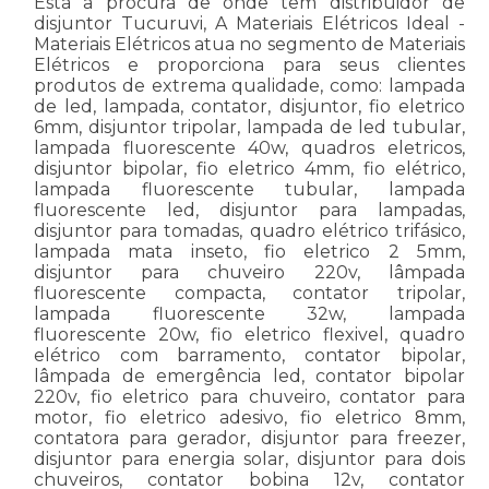
Está a procura de onde tem distribuidor de
disjuntor Tucuruvi, A Materiais Elétricos Ideal -
Materiais Elétricos atua no segmento de Materiais
Elétricos e proporciona para seus clientes
produtos de extrema qualidade, como: lampada
de led, lampada, contator, disjuntor, fio eletrico
6mm, disjuntor tripolar, lampada de led tubular,
lampada fluorescente 40w, quadros eletricos,
disjuntor bipolar, fio eletrico 4mm, fio elétrico,
lampada fluorescente tubular, lampada
fluorescente led, disjuntor para lampadas,
disjuntor para tomadas, quadro elétrico trifásico,
lampada mata inseto, fio eletrico 2 5mm,
disjuntor para chuveiro 220v, lâmpada
fluorescente compacta, contator tripolar,
lampada fluorescente 32w, lampada
fluorescente 20w, fio eletrico flexivel, quadro
elétrico com barramento, contator bipolar,
lâmpada de emergência led, contator bipolar
220v, fio eletrico para chuveiro, contator para
motor, fio eletrico adesivo, fio eletrico 8mm,
contatora para gerador, disjuntor para freezer,
disjuntor para energia solar, disjuntor para dois
chuveiros, contator bobina 12v, contator