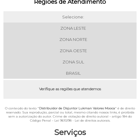
Regiões de Atendimento
Selecione:
ZONA LESTE
ZONA NORTE
ZONA OESTE
ZONA SUL
BRASIL
Verifique as regiões que atendemos
O conteúdo do texto "
Distribuidor de Disjuntor Lukman Valores Mooca
" é de direito
reservado. Sua reprodução, parcial ou total, mesmo citando nossos links, é proibida
sem a autorização do autor. Crime de violação de direito autoral – artigo 184 do
Código Penal –
Lei 9610/98 - Lei de direitos autorais
.
Serviços