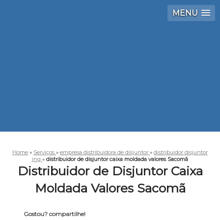
MENU
Home
»
Serviços
»
empresa distribuidora de disjuntor
»
distribuidor disjuntor
jng
»
distribuidor de disjuntor caixa moldada valores Sacomã
Distribuidor de Disjuntor Caixa
Moldada Valores Sacomã
Gostou? compartilhe!