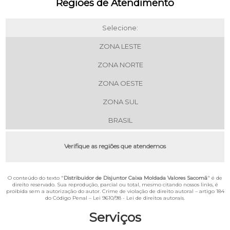
Regiões de Atendimento
Selecione:
ZONA LESTE
ZONA NORTE
ZONA OESTE
ZONA SUL
BRASIL
Verifique as regiões que atendemos
O conteúdo do texto "
Distribuidor de Disjuntor Caixa Moldada Valores Sacomã
" é de
direito reservado. Sua reprodução, parcial ou total, mesmo citando nossos links, é
proibida sem a autorização do autor. Crime de violação de direito autoral – artigo 184
do Código Penal –
Lei 9610/98 - Lei de direitos autorais
.
Serviços