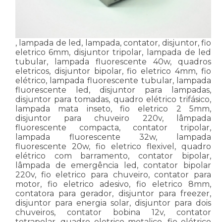
, lampada de led, lampada, contator, disjuntor, fio
eletrico 6mm, disjuntor tripolar, lampada de led
tubular, lampada fluorescente 40w, quadros
eletricos, disjuntor bipolar, fio eletrico 4mm, fio
elétrico, lampada fluorescente tubular, lampada
fluorescente led, disjuntor para lampadas,
disjuntor para tomadas, quadro elétrico trifásico,
lampada mata inseto, fio eletrico 2 5mm,
disjuntor para chuveiro 220v, lâmpada
fluorescente compacta, contator tripolar,
lampada fluorescente 32w, lampada
fluorescente 20w, fio eletrico flexivel, quadro
elétrico com barramento, contator bipolar,
lâmpada de emergência led, contator bipolar
220v, fio eletrico para chuveiro, contator para
motor, fio eletrico adesivo, fio eletrico 8mm,
contatora para gerador, disjuntor para freezer,
disjuntor para energia solar, disjuntor para dois
chuveiros, contator bobina 12v, contator
tetrapolar, quadro eletrico metalico, fio elétrico