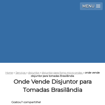
MENU
Home
»
Serviços
»
disjuntor
»
disjuntor para forno micro-ondas
»
onde vende
disjuntor para tomadas Brasilândia
Onde Vende Disjuntor para
Tomadas Brasilândia
Gostou? compartilhe!