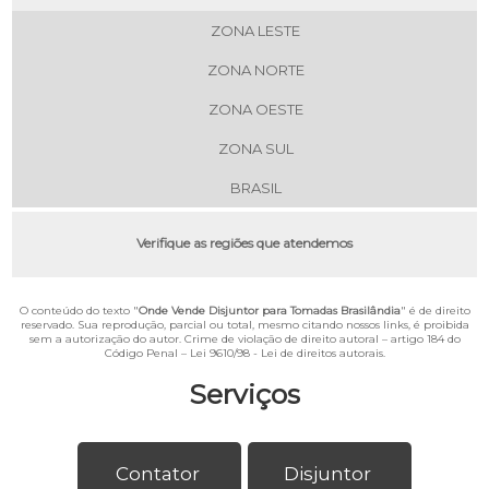
ZONA LESTE
ZONA NORTE
ZONA OESTE
ZONA SUL
BRASIL
Verifique as regiões que atendemos
O conteúdo do texto "
Onde Vende Disjuntor para Tomadas Brasilândia
" é de direito
reservado. Sua reprodução, parcial ou total, mesmo citando nossos links, é proibida
sem a autorização do autor. Crime de violação de direito autoral – artigo 184 do
Código Penal –
Lei 9610/98 - Lei de direitos autorais
.
Serviços
Contator
Disjuntor