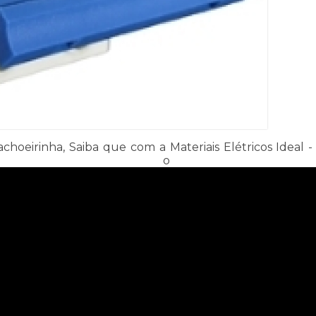
achoeirinha, Saiba que com a Materiais Elétricos Ideal 
mo o