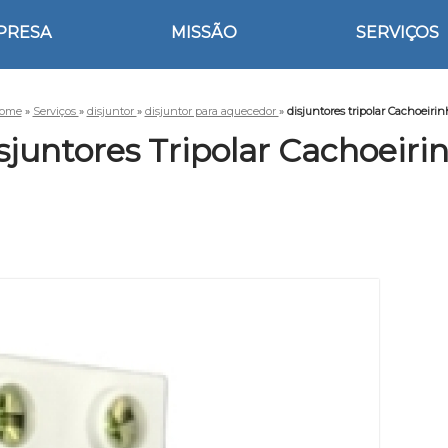
PRESA
MISSÃO
SERVIÇOS
ome
»
Serviços
»
disjuntor
»
disjuntor para aquecedor
»
disjuntores tripolar Cachoeiri
sjuntores Tripolar Cachoeiri