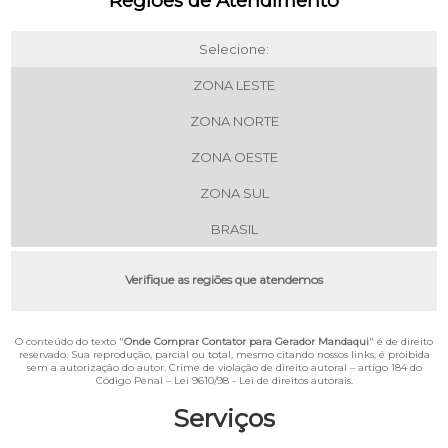
Regiões de Atendimento
Selecione:
ZONA LESTE
ZONA NORTE
ZONA OESTE
ZONA SUL
BRASIL
Verifique as regiões que atendemos
O conteúdo do texto "
Onde Comprar Contator para Gerador Mandaqui
" é de direito
reservado. Sua reprodução, parcial ou total, mesmo citando nossos links, é proibida
sem a autorização do autor. Crime de violação de direito autoral – artigo 184 do
Código Penal –
Lei 9610/98 - Lei de direitos autorais
.
Serviços