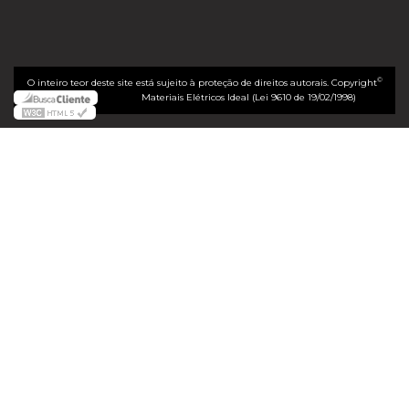
©
O inteiro teor deste site está sujeito à proteção de direitos autorais. Copyright
Materiais Elétricos Ideal (Lei 9610 de 19/02/1998)