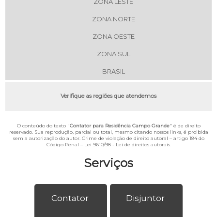
ZONA LESTE
ZONA NORTE
ZONA OESTE
ZONA SUL
BRASIL
Verifique as regiões que atendemos
O conteúdo do texto "
Contator para Residência Campo Grande
" é de direito
reservado. Sua reprodução, parcial ou total, mesmo citando nossos links, é proibida
sem a autorização do autor. Crime de violação de direito autoral – artigo 184 do
Código Penal –
Lei 9610/98 - Lei de direitos autorais
.
Serviços
Contator
Disjuntor