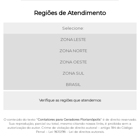
Regiões de Atendimento
Selecione:
ZONA LESTE
ZONA NORTE
ZONA OESTE
ZONA SUL
BRASIL
Verifique as regiões que atendemos
O conteúdo do texto "
Contatores para Geradores Florianópolis
" é de direito reservado.
Sua reprodução, parcial ou total, mesmo citando nossos links, é proibida sem a
autorização do autor. Crime de violação de direito autoral – artigo 184 do Código
Penal –
Lei 9610/98 - Lei de direitos autorais
.