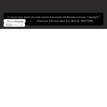
©
O inteiro teor deste site está sujeito à proteção de direitos autorais. Copyright
Materiais Elétricos Ideal (Lei 9610 de 19/02/1998)