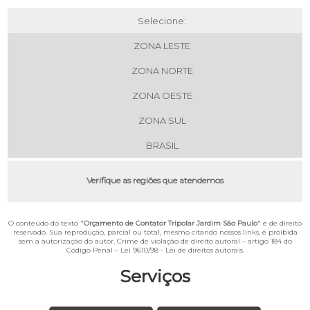
Selecione:
ZONA LESTE
ZONA NORTE
ZONA OESTE
ZONA SUL
BRASIL
Verifique as regiões que atendemos
O conteúdo do texto "
Orçamento de Contator Tripolar Jardim São Paulo
" é de direito
reservado. Sua reprodução, parcial ou total, mesmo citando nossos links, é proibida
sem a autorização do autor. Crime de violação de direito autoral – artigo 184 do
Código Penal –
Lei 9610/98 - Lei de direitos autorais
.
Serviços