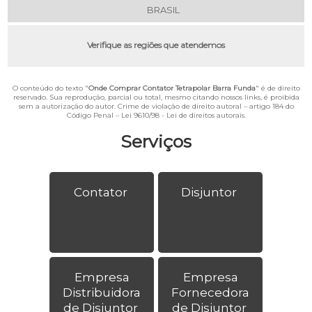
BRASIL
Verifique as regiões que atendemos
O conteúdo do texto "
Onde Comprar Contator Tetrapolar Barra Funda
" é de direito
reservado. Sua reprodução, parcial ou total, mesmo citando nossos links, é proibida
sem a autorização do autor. Crime de violação de direito autoral – artigo 184 do
Código Penal –
Lei 9610/98 - Lei de direitos autorais
.
Serviços
Contator
Disjuntor
Empresa
Empresa
Distribuidora
Fornecedora
de Disjuntor
de Disjuntor