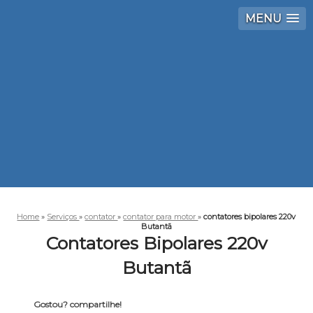
MENU
Home
»
Serviços
»
contator
»
contator para motor
»
contatores bipolares 220v
Butantã
Contatores Bipolares 220v
Butantã
Gostou? compartilhe!