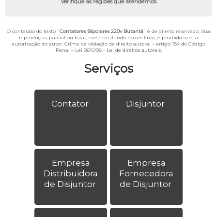
Verifique as regiões que atendemos
O conteúdo do texto "
Contatores Bipolares 220v Butantã
" é de direito reservado. Sua
reprodução, parcial ou total, mesmo citando nossos links, é proibida sem a
autorização do autor. Crime de violação de direito autoral – artigo 184 do Código
Penal –
Lei 9610/98 - Lei de direitos autorais
.
Serviços
Contator
Disjuntor
Empresa
Empresa
Distribuidora
Fornecedora
de Disjuntor
de Disjuntor