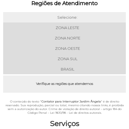
Regiões de Atendimento
Selecione:
ZONA LESTE
ZONA NORTE
ZONA OESTE
ZONA SUL
BRASIL
Verifique as regiões que atendemos
O conteúdo do texto "
Contator para Interruptor Jardim Ângela
" é de direito
reservado. Sua reprodução, parcial ou total, mesmo citando nossos links, é proibida
sem a autorização do autor. Crime de violação de direito autoral – artigo 184 do
Código Penal –
Lei 9610/98 - Lei de direitos autorais
.
Serviços