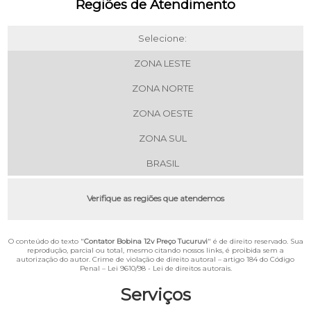
Regiões de Atendimento
Selecione:
ZONA LESTE
ZONA NORTE
ZONA OESTE
ZONA SUL
BRASIL
Verifique as regiões que atendemos
O conteúdo do texto "
Contator Bobina 12v Preço Tucuruvi
" é de direito reservado. Sua
reprodução, parcial ou total, mesmo citando nossos links, é proibida sem a
autorização do autor. Crime de violação de direito autoral – artigo 184 do Código
Penal –
Lei 9610/98 - Lei de direitos autorais
.
Serviços