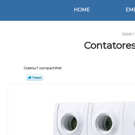
HOME
EM
Home
»
Contatores
Gostou? compartilhe!