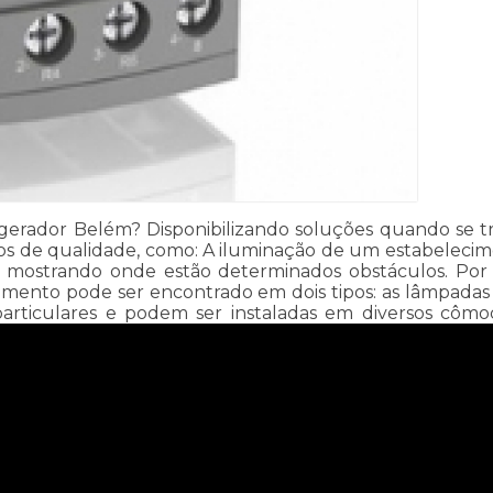
erador Belém? Disponibilizando soluções quando se trata
utos de qualidade, como: A iluminação de um estabelecim
mostrando onde estão determinados obstáculos. Por c
pamento pode ser encontrado em dois tipos: as lâmpada
particulares e podem ser instaladas em diversos cômo