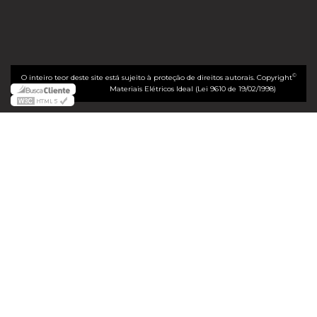
©
O inteiro teor deste site está sujeito à proteção de direitos autorais. Copyright
Materiais Elétricos Ideal (Lei 9610 de 19/02/1998)