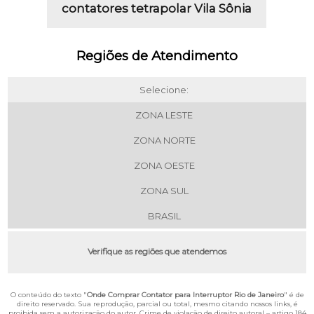
contatores tetrapolar Vila Sônia
Regiões de Atendimento
Selecione:
ZONA LESTE
ZONA NORTE
ZONA OESTE
ZONA SUL
BRASIL
Verifique as regiões que atendemos
O conteúdo do texto "
Onde Comprar Contator para Interruptor Rio de Janeiro
" é de
direito reservado. Sua reprodução, parcial ou total, mesmo citando nossos links, é
proibida sem a autorização do autor. Crime de violação de direito autoral – artigo 184